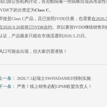
我们跟公告机构讨论，在尼帕病毒一些病株出现高传染性
IVDR
下的分类定为
Class C
。
即使是
Class C
产品，且已按照
IVDD
注册，也需要
在
2026.
在
2026.9.26
前签订
IVDR
合约
。所以要按
IVDD
继续销售到
认证，产品最多只能在市场流通到
2026.5.25
日。
风口可能会出现，但大家仍需谨慎！
上一条：
2026.7.1起瑞士SWISSDAMED强制实施
下一条：
严查！线上销售必配GPSR欧盟负责人！