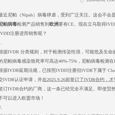
最近尼帕（
Nipah
）病毒肆虐，受到广泛关注。这会不会
尼帕病毒
检测产品销售到
欧洲
要有
CE
。现在立马取得
IVD
IVDD
注册进而销售呢？
1.
根据
IVDR
分类规则，对于检测传染性强，可能危及生命
的尼帕病毒感染致死率可高达
40%-75%
，尼帕病毒检测在
根据
IVDR
延期法规，已按照
IVDD
注册但
IVDR
下属于
Cla
交
IVDR
认证申请，并
在
2025.9.26
前签订了
IVDR
合约，才
签订
IVDR
合约的厂商，这一条已经完全不满足。即使贸
不可以进入欧盟市场！
2.